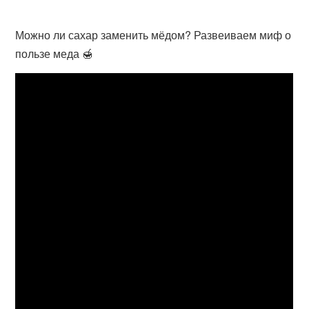
Можно ли сахар заменить мёдом? Развеиваем миф о
пользе меда 🍯