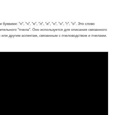
ами: "п", "ч", "е", "л", "и", "н", "о", "г", "о". Это слово
тельного "пчела". Оно используется для описания связанного
м или другим аспектам, связанным с пчеловодством и пчелами.