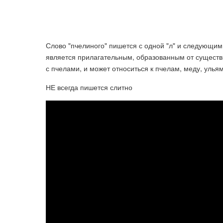
Слово "пчелиного" пишется с одной "л" и следующими букв
является прилагательным, образованным от существи
с пчелами, и может относиться к пчелам, меду, улья
НЕ всегда пишется слитно