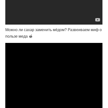
Можно ли сахар заменить мёдом? Развеиваем миф о
пользе меда 🍯