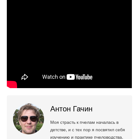
Антон Гачин
Моя страсть к пчелам началась в
детстве, и с тех пор я посвятил себя
изучению и практике пчеловодства.