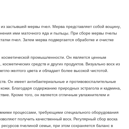
 из застывшей мервы пчел. Мерва представляет собой вощину,
анения ими маточного яда и пыльцы. При сборе мервы пчелы
атки пчел. Затем мерва подвергается обработке и очистке
 и косметической промышленности. Он является ценным
 косметических средств и других продуктов. Визуально воск из
ветло-желтого цвета и обладает более высокой чистотой.
ств. Он имеет антибактериальные и противовоспалительные
 кожи. Благодаря содержанию природных эстрагола и кадмина,
ствие. Кроме того, он является отличным увлажнителем и
оемкими процессами, требующими специального оборудования
озволяют получить качественный воск. Регулярный сбор воска
 ресурсов пчелиной семьи, при этом сохраняется баланс в