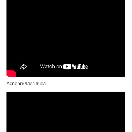
Аспергиллез пчел