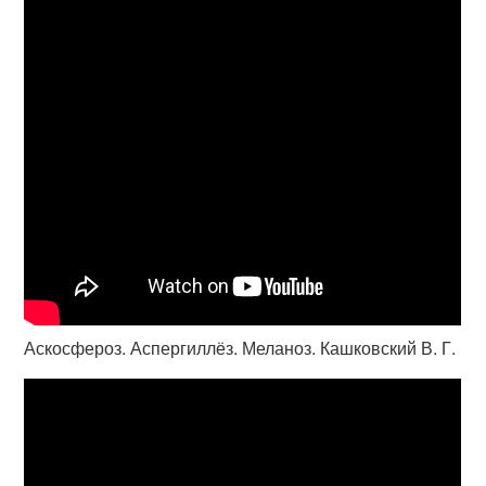
Аскосфероз. Аспергиллёз. Меланоз. Кашковский В. Г.