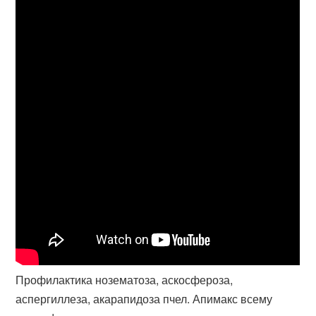
Профилактика нозематоза, аскосфероза,
аспергиллеза, акарапидоза пчел. Апимакс всему