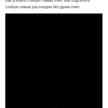
Как усилить слабую семью пчел. Как подсилить
слабую семью расплодом без драки пчел