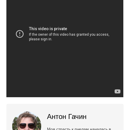
Антон Гачин
Моя страсть к пчелам началась в