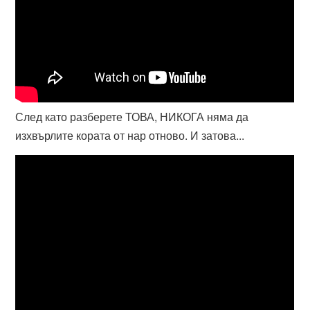
След като разберете ТОВА, НИКОГА няма да
изхвърлите кората от нар отново. И затова...