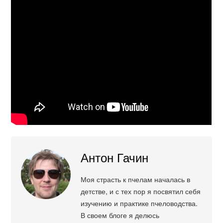
Антон Гачин
Моя страсть к пчелам началась в
детстве, и с тех пор я посвятил себя
изучению и практике пчеловодства.
В своем блоге я делюсь