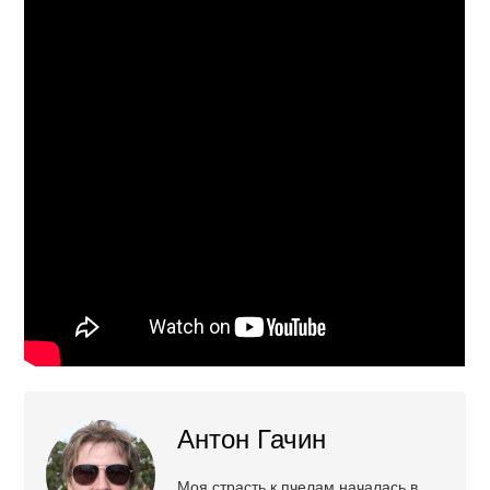
Антон Гачин
Моя страсть к пчелам началась в