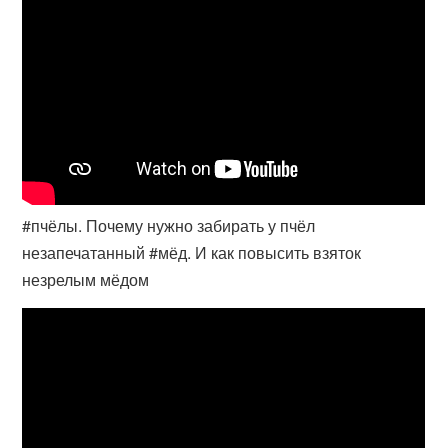
#пчёлы. Почему нужно забирать у пчёл
незапечатанный #мёд. И как повысить взяток
незрелым мёдом