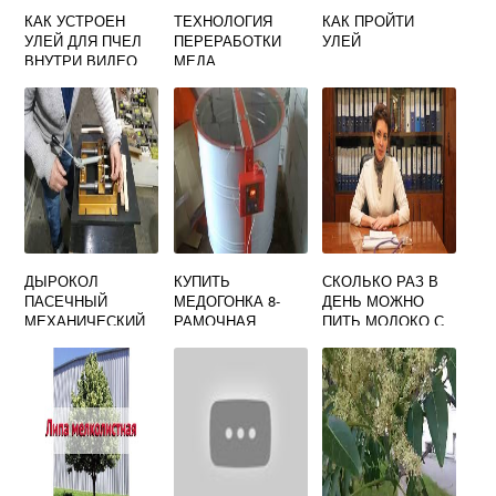
КАК УСТРОЕН
ТЕХНОЛОГИЯ
КАК ПРОЙТИ
УЛЕЙ ДЛЯ ПЧЕЛ
ПЕРЕРАБОТКИ
УЛЕЙ
ВНУТРИ ВИДЕО
МЕДА
ДЫРОКОЛ
КУПИТЬ
СКОЛЬКО РАЗ В
ПАСЕЧНЫЙ
МЕДОГОНКА 8-
ДЕНЬ МОЖНО
МЕХАНИЧЕСКИЙ
РАМОЧНАЯ
ПИТЬ МОЛОКО С
НА 4 И 5
(25Х46)
МЕДОМ
ОТВЕРСТИЙ С
САМОПОВОРОТН
ЗАПРЕССОВЫВАН
АЯ С
ИЕМ ВТУЛОК
ДВИГАТЕЛЕМ