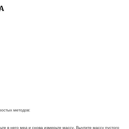
А
ростых методов:
ьте в него мед и снова измерьте массу. Вычтите массу пустого