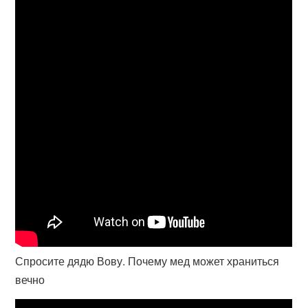
Спросите дядю Вову. Почему мед может храниться
вечно