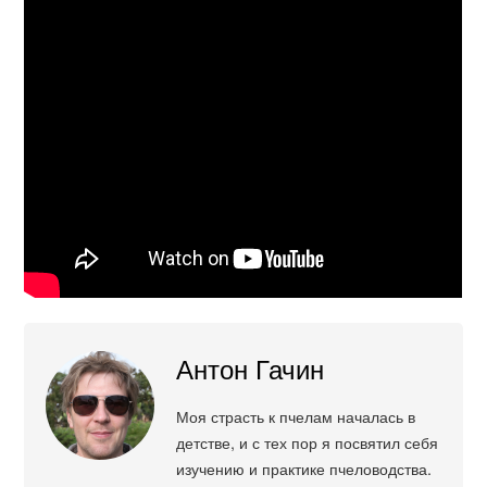
Антон Гачин
Моя страсть к пчелам началась в
детстве, и с тех пор я посвятил себя
изучению и практике пчеловодства.