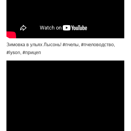
Зимовка в ульях Лысонь! #пчелы, #пчеловодство,
#lyson, #прицеп