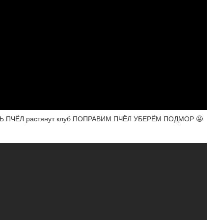
ПЧЁЛ растянут клуб ПОПРАВИМ ПЧЁЛ УБЕРЁМ ПОДМОР 😬