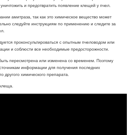
 уничтожить и предотвратить появление клещей у пчел.
нии амитраза, так как это химическое вещество может
ельно следуйте инструкциям по применению и следите за
ел.
дуется проконсультироваться с опытным пчеловодом или
ации и соблюсти все необходимые предосторожности.
быть пересмотрена или изменена со временем. Поэтому
источникам информации для получения последних
о другого химического препарата.
 клеща.