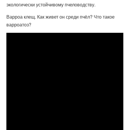
экологически устойчивому пчеловодству.
Варроа клещ. Как живет он среди пчёл? Что такое
варроатоз?