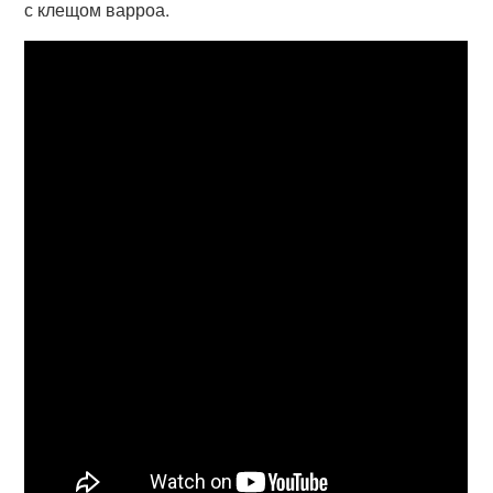
с клещом варроа.