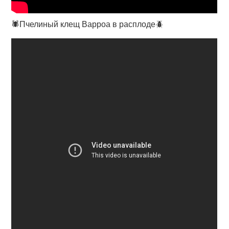
🕷️Пчелиный клещ Варроа в расплоде🪲